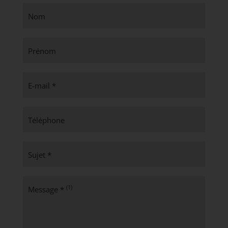
Nom
Prénom
E-mail *
Téléphone
Sujet *
(1)
Message *