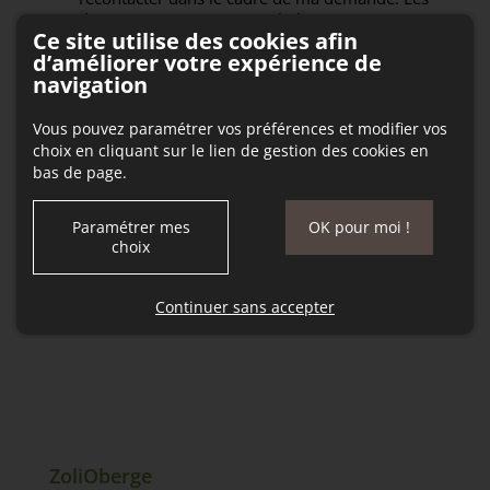
destinataires sont www.zolioberge.com et son
Ce site utilise des cookies afin
sous-traitant en charge du serveur web. Pour
d’améliorer votre expérience de
plus d'informations sur le traitement de vos
navigation
données et l'exercice de vos droits, reportez-
vous à notre
politique de confidentialité
.
Vous pouvez paramétrer vos préférences et modifier vos
choix en cliquant sur le lien de gestion des cookies en
* Les informations nécessaires au traitement de
bas de page.
votre demande sont marquées par un
astérisque.
Paramétrer mes
OK pour moi !
choix
Envoyer
Continuer sans accepter
ZoliOberge