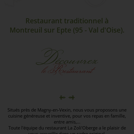
Restaurant traditionnel à
Montreuil sur Epte (95 - Val d'Oise).
Découvrez
le Restaurant
Situés près de Magny-en-Vexin, nous vous proposons une
cuisine généreuse et inventive, pour vos repas en famille,
entre amis,...
Toute l'équipe du restaurant La Zoli'Oberge a le plaisir de
vous accueillir dans un cadre original.